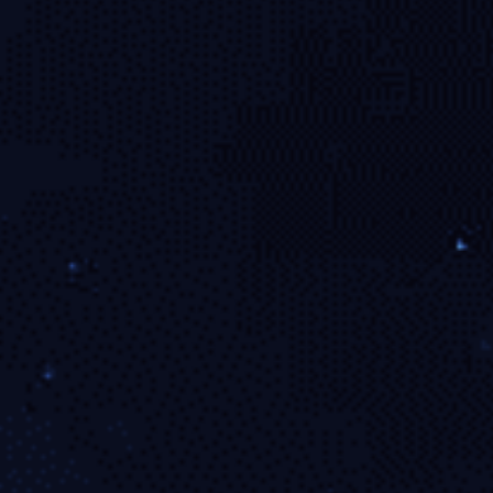
v6.1.3
发布于 2025年6月
优化数据刷新机制，提升实时更新效率。
新增赛事搜索关键词高亮功能。
适配低速网络环境，页面加载更稳定。
v5.8.2
发布于 2024年9月
支持赛事内容标签筛选，自定义偏好更轻松。
历史记录导出功能上线，便于数据备份。
夜间模式色彩修正，整体更统一。