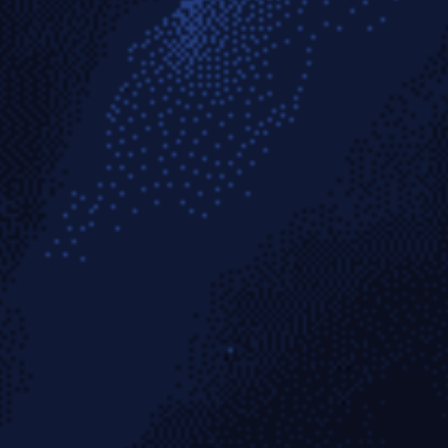
特别喜欢赛事列表的设计，澳门
服也靠谱。用起来没什么顾虑，
规电子游戏-APP免费下载在细
觉这不是个粗糙的平台。
做得蛮讲究。
Mei · 上海
阿婷 · 北京
首次用户
日常活跃用户
版本更新概览 · 每个版本独立展
子游戏app下载 每次更新都基于用户反馈持续优化，确保使用体