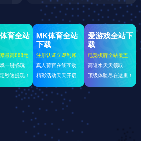
支持
线，提供实时响应的技术支持与使用指导，保障平台
账户操作与隐私保
异常防控层