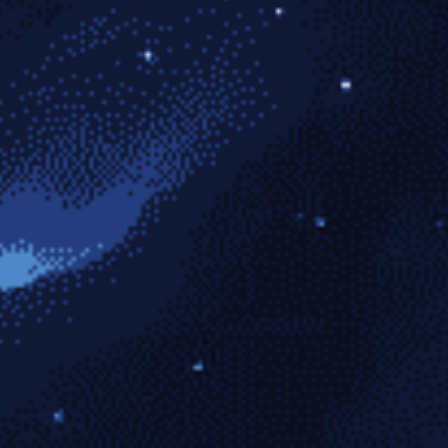
现澳门十大电子游戏app下载比想象
本。
中更流畅，数据更新快，还能设定提
十大正
醒，功能挺全。
节上
小林 · 广州
已验证用户
澳门十大电