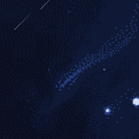
体育直播
涵盖足球、篮球、网球等项目的全球赛事直播，
高清画质、低延迟体验，适合追求流畅观赛的用
户。