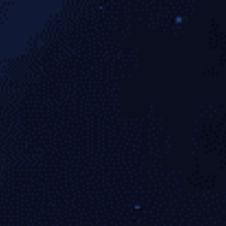
v6.2.0
发布于 2025年8月
新增热门内容展示模块，快速了解当前主流赛
事。
账户系统新增等级显示，成长轨迹清晰。
夜间模式调色优化，更适配澳门十大正规电子游
戏-APP免费下载用户浏览习惯。
v5.9.4
发布于 2024年12月
详情页结构优化，支持更多内容层级展示。
新增客服与问题反馈中心入口。
增强后台行为日志追踪，便于问题排查。