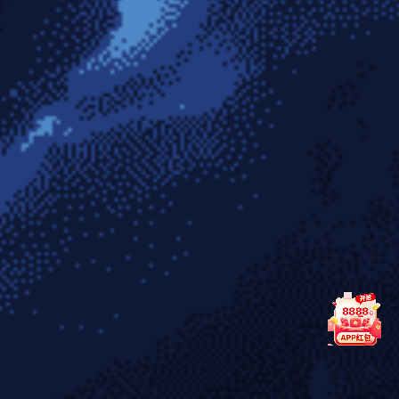
互动内容
提供多种媒体形式如图文、短视频、集锦回顾，
提升澳门十大电子游戏app下载 的平台使用粘性
与用户参与感。
“非常适合我这种不懂技术的用
“服务响应快
户”
，客
有问题联系客