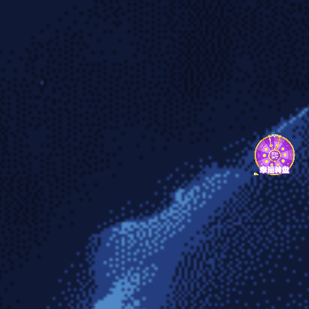
数据中心
整合历史战绩、球员状态与赛事趋势，澳门十大
正规电子游戏-APP免费下载 为专业用户提供多维
度分析支持。