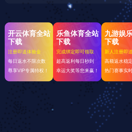
澳门十大电子游
身份认证层