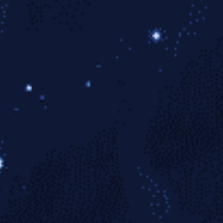
赛事解说
多语种解说覆盖国际赛事，结合战术分析与实时
解读，提升用户观赛理解深度。