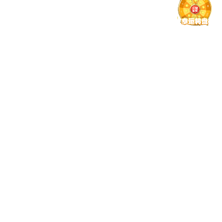
3、裁判在比赛中的职责
作为主裁判，甘树然和艾堃肩负着多重责任。他们不
仅需要严格执行比赛规则，还需迅速应对各种突发情
况。在激烈竞争下，每一个瞬间都可能成为决定胜负
的重要时刻。因此，他们必须保持高度集中，全神贯
注于场上的每一个细节，以确保公平、公正地完成比
赛任务。
此外，对于现场气氛管理也是主裁工作的重要部分。
当两支球队情绪高涨时，很容易就发生冲突，因此裁
判适时干预、平息事态显得尤为重要。在这种情况
下，他们需要运用自己的沟通技巧，通过语言或者肢
体动作来疏导矛盾，并保证比赛流程顺利进行。
最重要的是，当面对不同俱乐部文化及风格差异时，